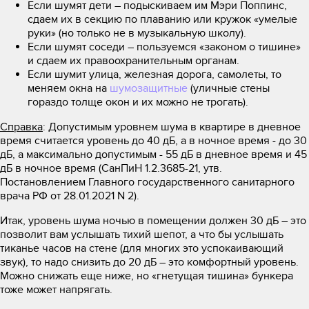
Если шумят дети – подыскиваем им Мэри Поппинс,
сдаем их в секцию по плаванию или кружок «умелые
руки» (но только не в музыкальную школу).
Если шумят соседи – пользуемся «законом о тишине»
и сдаем их правоохранительным органам.
Если шумит улица, железная дорога, самолеты, то
меняем окна на
шумозащитные
(уличные стены
гораздо толще окон и их можно не трогать).
Справка
: Допустимым уровнем шума в квартире в дневное
время считается уровень до 40 дБ, а в ночное время - до 30
дБ, а максимально допустимым - 55 дБ в дневное время и 45
дБ в ночное время (СанПиН 1.2.3685-21, утв.
Постановлением Главного государственного санитарного
врача РФ от 28.01.2021 N 2).
Итак, уровень шума ночью в помещении должен 30 дБ – это
позволит вам услышать тихий шепот, а что бы услышать
тиканье часов на стене (для многих это успокаивающий
звук), то надо снизить до 20 дБ – это комфортный уровень.
Можно снижать еще ниже, но «гнетущая тишина» бункера
тоже может напрягать.