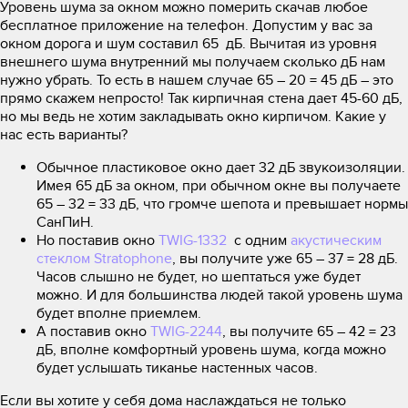
Уровень шума за окном можно померить скачав любое
бесплатное приложение на телефон. Допустим у вас за
окном дорога и шум составил 65 дБ. Вычитая из уровня
внешнего шума внутренний мы получаем сколько дБ нам
нужно убрать. То есть в нашем случае 65 – 20 = 45 дБ – это
прямо скажем непросто! Так кирпичная стена дает 45-60 дБ,
но мы ведь не хотим закладывать окно кирпичом. Какие у
нас есть варианты?
Обычное пластиковое окно дает 32 дБ звукоизоляции.
Имея 65 дБ за окном, при обычном окне вы получаете
65 – 32 = 33 дБ, что громче шепота и превышает нормы
СанПиН.
Но поставив окно
TWIG-1332
с одним
акустическим
стеклом Stratophone
, вы получите уже 65 – 37 = 28 дБ.
Часов слышно не будет, но шептаться уже будет
можно. И для большинства людей такой уровень шума
будет вполне приемлем.
А поставив окно
TWIG-2244
, вы получите 65 – 42 = 23
дБ, вполне комфортный уровень шума, когда можно
будет услышать тиканье настенных часов.
Если вы хотите у себя дома наслаждаться не только