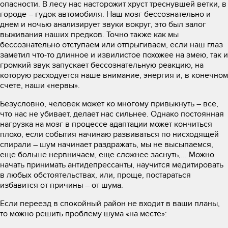
опасности. В лесу нас насторожит хруст треснувшей ветки, в
городе – гудок автомобиля. Наш мозг бессознательно и
днем и ночью анализирует звуки вокруг, это был залог
выживания наших предков. Точно также как мы
бессознательно отступаем или отпрыгиваем, если наш глаз
заметил что-то длинное и извилистое похожее на змею, так и
громкий звук запускает бессознательную реакцию, на
которую расходуется наше внимание, энергия и, в конечном
счете, наши «нервы».
Безусловно, человек может ко многому привыкнуть – все,
что нас не убивает, делает нас сильнее. Однако постоянная
нагрузка на мозг в процессе адаптации может кончиться
плохо, если события начинаю развиваться по нисходящей
спирали – шум начинает раздражать, мы не высыпаемся,
еще больше нервничаем, еще сложнее заснуть,... Можно
начать принимать антидепрессанты, научится медитировать
в любых обстоятельствах, или, проще, постараться
избавится от причины – от шума.
Если переезд в спокойный район не входит в ваши планы,
то можно решить проблему шума «на месте»: