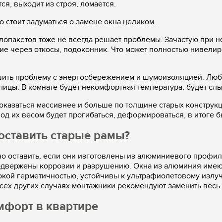
я, выходит из строя, ломается.
о стоит задуматься о замене окна целиком.
клопакетов тоже не всегда решает проблемы. Зачастую при 
ие через откосы, подоконник.
Что может полностью нивелир
шить проблему с энергосбережением и шумоизоляцией. Люба
лицы. В комнате будет некомфортная температура, будет сл
 оказаться массивнее и больше по толщине старых конструкц
д их весом будет прогибаться, деформироваться, в итоге б
оставить старые рамы?
но оставить, если они изготовлены из алюминиевого профи
одвержены коррозии и разрушению. Окна из алюминия имеют
окой герметичностью, устойчивы к ультрафиолетовому изл
всех других случаях монтажники рекомендуют заменить весь 
мфорт в квартире