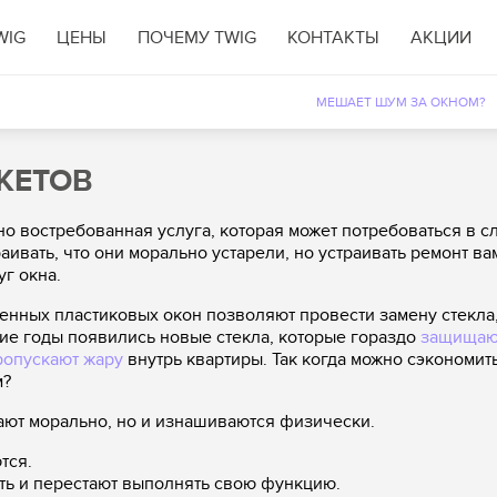
WIG
ЦЕНЫ
ПОЧЕМУ TWIG
КОНТАКТЫ
АКЦИИ
МЕШАЕТ ШУМ ЗА ОКНОМ?
КЕТОВ
но востребованная услуга, которая может потребоваться в с
аивать, что они морально устарели, но устраивать ремонт ва
уг окна.
нных пластиковых окон позволяют провести замену стекла, 
ие годы появились новые стекла, которые гораздо
защищают
ропускают жару
внутрь квартиры. Так когда можно сэкономить
м?
ают морально, но и изнашиваются физически.
тся.
ть и перестают выполнять свою функцию.