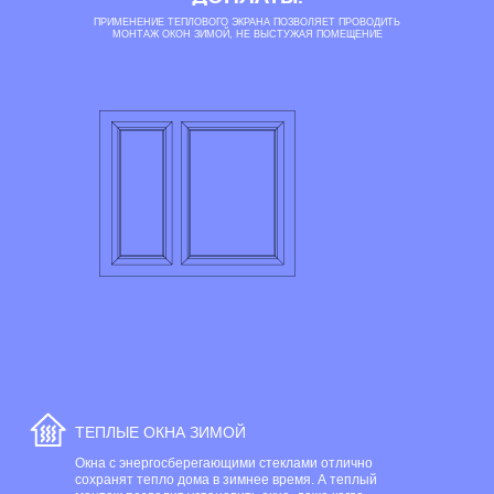
ПРИМЕНЕНИЕ ТЕПЛОВОГО ЭКРАНА ПОЗВОЛЯЕТ ПРОВОДИТЬ
МОНТАЖ ОКОН ЗИМОЙ, НЕ ВЫСТУЖАЯ ПОМЕЩЕНИЕ
ЭНЕРГОСБЕРЕЖЕНИЕ
Окна TWIG помогут повысить температуру в квартире на 6-7
градусов в холодное время года. Энергосберегающее покрытие
Top N+ удерживает естественное инфракрасное излучение, через
которое наш дом покидает до 40% тепла.
РАЗУМНАЯ ЭКОНОМИЯ
Надежный профиль и долговечные резиновые уплотнители
препятствуют теплообмену через оконную раму, а качественный
монтаж обеспечит отсутствие зазоров и мостиков холода.
Благодаря функции энергосбережения окна TWIG позволяют
поддерживать комфортную температуру в доме и сократить
расходы на отопление.
СВЕРНУТЬ
ТЕПЛЫЕ ОКНА ЗИМОЙ
Окна с энергосберегающими стеклами отлично
сохранят тепло дома в зимнее время. А теплый