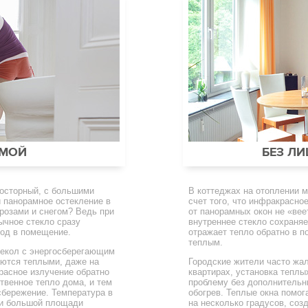
ИМОЙ
БЕЗ ЛИ
осторный, с большими
В коттеджах на отоплении 
 панорамное остекление в
счет того, что инфракрасно
розами и снегом? Ведь при
от панорамных окон не «вее
ычное стекло сразу
внутреннее стекло сохраня
лод в помещение.
отражает тепло обратно в 
теплым.
текол с энергосберегающим
аются теплыми, даже на
Городские жители часто жа
расное излучение обратно
квартирах, установка теплы
твенное тепло дома, и тем
проблему без дополнительн
бережение. Температура в
обогрев. Теплые окна помог
ри большой площади
на несколько градусов, со