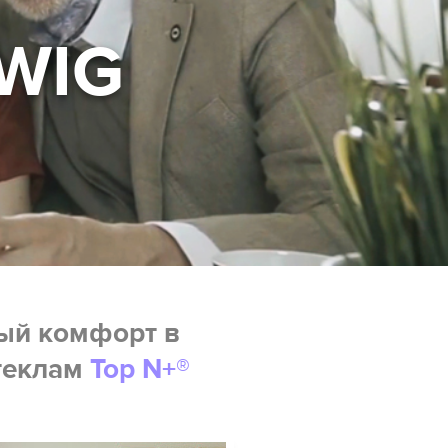
TWIG
ый комфорт в
теклам
Top N+®