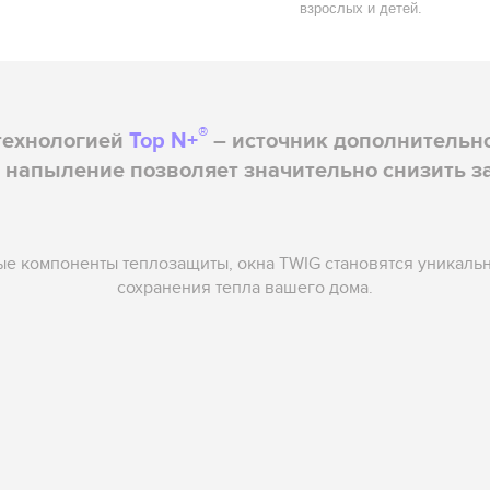
взрослых и детей.
®
 технологией
Top N+
– источник дополнительно
напыление позволяет значительно снизить за
ые компоненты теплозащиты, окна TWIG становятся уникаль
сохранения тепла вашего дома.