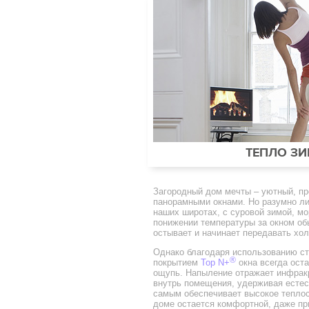
ТЕПЛО З
Загородный дом мечты – уютный, пр
панорамными окнами. Но разумно ли
наших широтах, с суровой зимой, мо
понижении температуры за окном об
остывает и начинает передавать хо
Однако благодаря использованию с
®
покрытием
Top N+
окна всегда ост
ощупь. Напыление отражает инфрак
внутрь помещения, удерживая естес
самым обеспечивает высокое теплос
доме остается комфортной, даже п