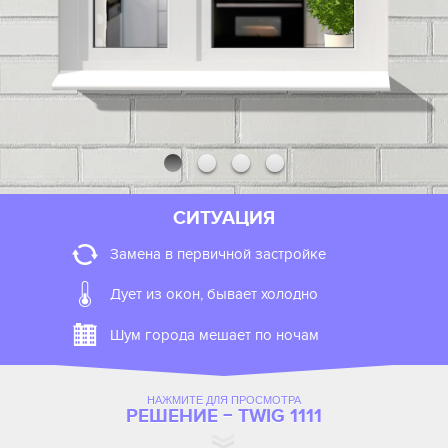
СИТУАЦИЯ
Замена в первичной застройке
Дует из окон, бывает холодно
Шум города мешает по ночам
НАЖМИТЕ ДЛЯ ПРОСМОТРА
РЕШЕНИЕ − TWIG 1111