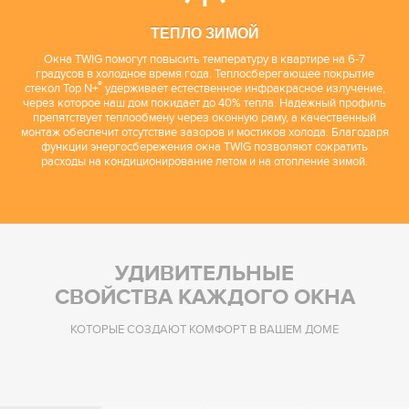
ТЕПЛО ЗИМОЙ
Окна TWIG помогут повысить температуру в квартире на 6-7
градусов в холодное время года. Теплосберегающее покрытие
®
стекол Top N+
удерживает естественное инфракрасное излучение,
через которое наш дом покидает до 40% тепла. Надежный профиль
препятствует теплообмену через оконную раму, а качественный
монтаж обеспечит отсутствие зазоров и мостиков холода. Благодаря
функции энергосбережения окна TWIG позволяют сократить
расходы на кондиционирование летом и на отопление зимой.
УДИВИТЕЛЬНЫЕ
СВОЙСТВА КАЖДОГО ОКНА
КОТОРЫЕ СОЗДАЮТ КОМФОРТ В ВАШЕМ ДОМЕ