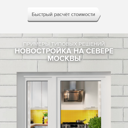
Быстрый расчёт стоимости
ПРИМЕРЫ ТИПОВЫХ РЕШЕНИЙ
НОВОСТРОЙКА НА СЕВЕРЕ
МОСКВЫ
КОМФОРТ В ЛЮБУЮ ПОГОДУ
®
Энергосберегающее покрытие Top N+
задерживает
инфракрасное излучение, надежно сохраняя тепло дома.
РАЗУМНАЯ ЭКОНОМИЯ
Благодаря функции энергосбережения окна с технологией Top
®
N+
позволяют сократить расходы на отопление.
СВЕРНУТЬ